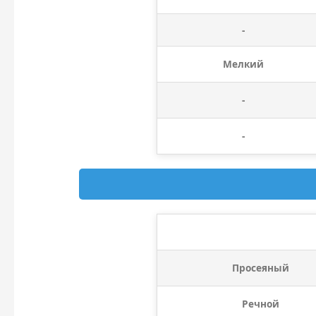
-
Мелкий
-
-
Просеяный
Речной