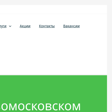
луги
Акции
Контакты
Вакансии
вомосковском