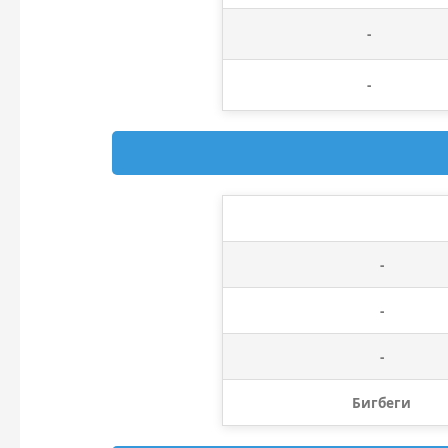
-
-
-
-
-
Бигбеги