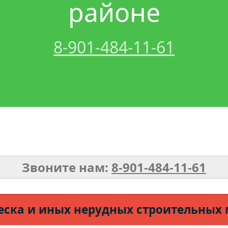
районе
8-901-484-11-61
Звоните нам:
8-901-484-11-61
еска и иных нерудных строительных