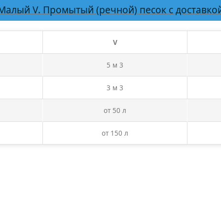
Малый V. Промытый (речной) песок с доставко
V
5 м 3
3 м 3
от 50 л
от 150 л