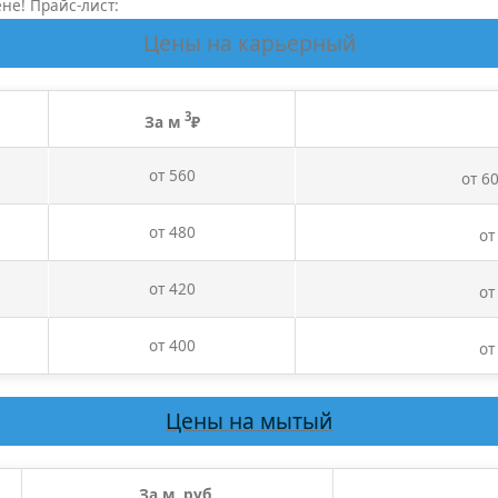
не! Прайс-лист:
Цены на карьерный
3
За м
₽
от 560
от 6
от 480
от
от 420
от
от 400
от
Цены на мытый
За м, руб.