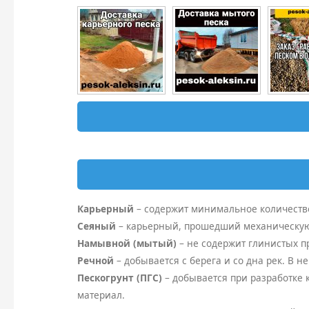
Карьерный
– содержит минимальное количеств
Сеяный
– карьерный, прошедший механическую 
Намывной (мытый)
– не содержит глинистых 
Речной
– добывается с берега и со дна рек. В н
Пескогрунт (ПГС)
– добывается при разработке
материал.