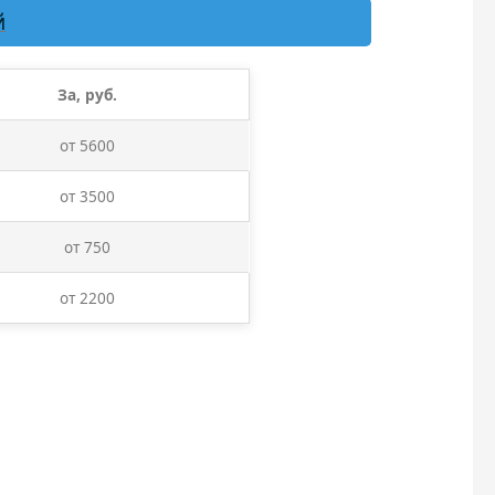
й
За, руб.
от 5600
от 3500
от 750
от 2200