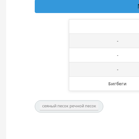
-
-
-
Бигбеги
сеяный песок речной песок