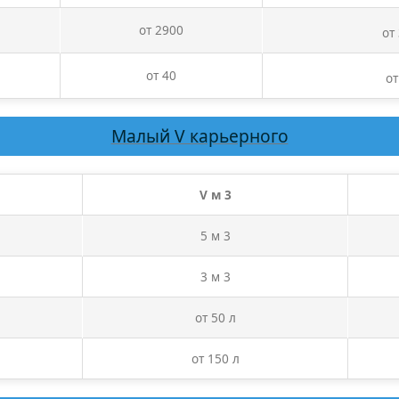
от 2900
от
от 40
от
Малый V карьерного
V м 3
5 м 3
3 м 3
от 50 л
от 150 л