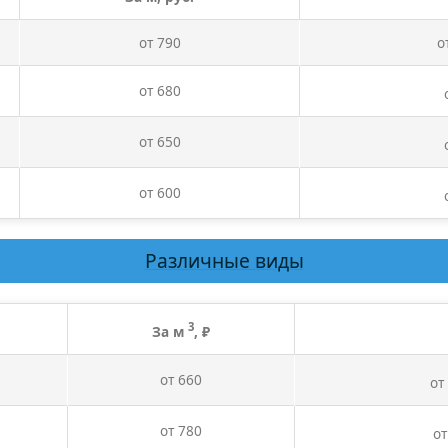
от 790
о
от 680
от 650
от 600
Различные виды
3
За м
, ₽
от 660
от
от 780
от