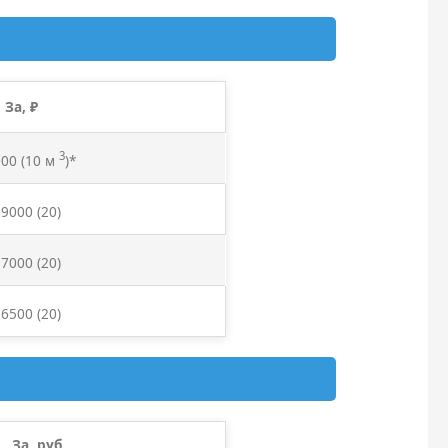
За, ₽
3
000 (10 м
)*
 9000
(20)
 7000
(20)
 6500
(20)
За, руб.