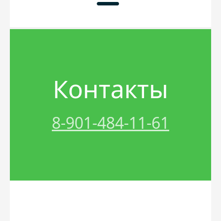
Главная
Прайс
Контакты
Услуги
Материалы
Акции
8-901-484-11-61
Контакты
Песок
Спецтехника
Вакансии
Щебень
Трактор
Грунт
Бой