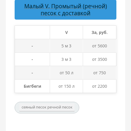
Малый V. Промытый (речной)
песок с доставкой
V
За, руб.
-
5 м 3
от 5600
-
3 м 3
от 3500
-
от 50 л
от 750
Бигбеги
от 150 л
от 2200
сеяный песок речной песок