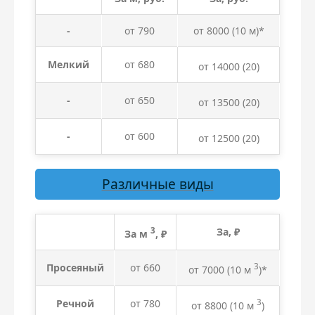
-
от 790
от 8000 (10 м)*
Мелкий
от 680
от 14000
(20)
-
от 650
от 13500
(20)
-
от 600
от 12500
(20)
Различные виды
3
За, ₽
За м
, ₽
Просеяный
от 660
3
от 7000 (10 м
)*
Речной
от 780
3
от 8800
(10 м
)