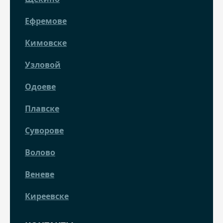
Ефремове
Кимовске
Узловой
Одоеве
Плавске
Суворове
Волово
Веневе
Киреевске