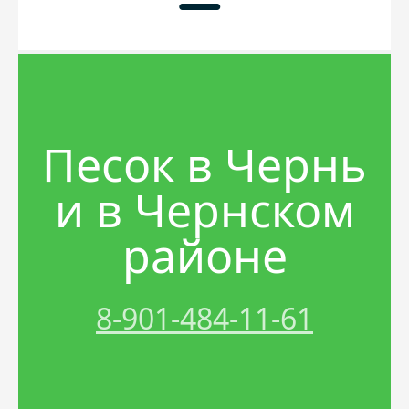
Главная
Прайс
Песок в Чернь
Услуги
и в Чернском
Материалы
Акции
районе
Контакты
Песок
Спецтехника
Вакансии
Щебень
Трактор
8-901-484-11-61
Грунт
Бой